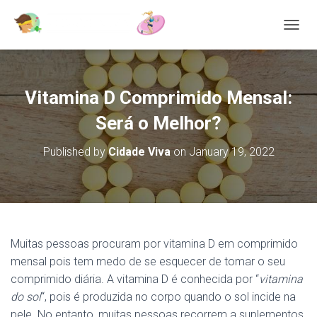
T
O
G
G
L
Vitamina D Comprimido Mensal:
E
N
Será o Melhor?
A
V
Published by
Cidade Viva
on
January 19, 2022
I
G
A
T
I
O
N
Muitas pessoas procuram por vitamina D em comprimido
mensal pois tem medo de se esquecer de tomar o seu
comprimido diária. A vitamina D é conhecida por “
vitamina
do sol
“, pois é produzida no corpo quando o sol incide na
pele. No entanto, muitas pessoas recorrem a suplementos