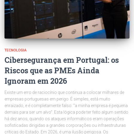
TECNOLOGIA
Cibersegurança em Portugal: os
Riscos que as PMEs Ainda
Ignoram em 2026
Existe um erro de raciocínio que continua a colocar milhares de
empresas portuguesas em perigo. É simples, está muito
enraizado, e é completamente falso: “a minha empresa é pequena
demais para ser um alvo”. Esta lógica pode ter feito algum sentido
há dez anos, quando os ataques informáticos eram operações
sofisticadas dirigidas a grandes corporações ou infraestruturas
críticas do Estado. Em 2026, é uma ilusão perigosa. Os