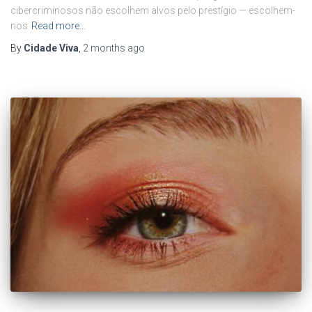
cibercriminosos não escolhem alvos pelo prestígio — escolhem-
nos
Read more…
By
Cidade Viva
,
2 months
ago