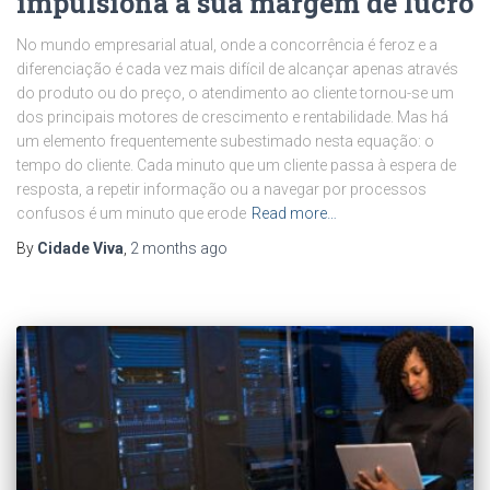
impulsiona a sua margem de lucro
No mundo empresarial atual, onde a concorrência é feroz e a
diferenciação é cada vez mais difícil de alcançar apenas através
do produto ou do preço, o atendimento ao cliente tornou-se um
dos principais motores de crescimento e rentabilidade. Mas há
um elemento frequentemente subestimado nesta equação: o
tempo do cliente. Cada minuto que um cliente passa à espera de
resposta, a repetir informação ou a navegar por processos
confusos é um minuto que erode
Read more…
By
Cidade Viva
,
2 months
ago