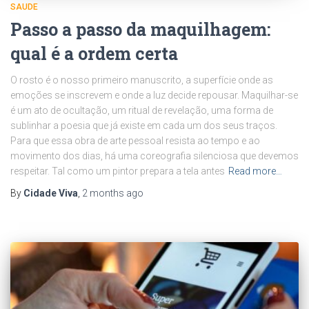
SAUDE
Passo a passo da maquilhagem:
qual é a ordem certa
O rosto é o nosso primeiro manuscrito, a superfície onde as
emoções se inscrevem e onde a luz decide repousar. Maquilhar-se
é um ato de ocultação, um ritual de revelação, uma forma de
sublinhar a poesia que já existe em cada um dos seus traços.
Para que essa obra de arte pessoal resista ao tempo e ao
movimento dos dias, há uma coreografia silenciosa que devemos
respeitar. Tal como um pintor prepara a tela antes
Read more…
By
Cidade Viva
,
2 months
ago