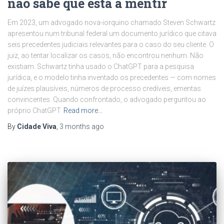
não sabe que está a mentir
Em 2023, um advogado nova-iorquino chamado Steven Schwartz
apresentou num tribunal federal um documento jurídico que citava
seis precedentes judiciais relevantes para o caso do seu cliente. O
juiz, ao tentar localizar os casos, não encontrou nenhum. Não
existiam. Schwartz tinha usado o ChatGPT para a pesquisa
jurídica, e o modelo tinha inventado os precedentes — com nomes
de juízes plausíveis, números de processo credíveis, ementas
convincentes. Quando confrontado, o advogado perguntou ao
próprio ChatGPT
Read more…
By
Cidade Viva
,
3 months
ago