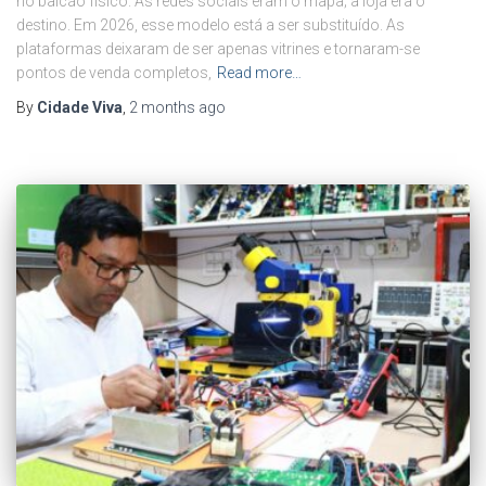
no balcão físico. As redes sociais eram o mapa; a loja era o
destino. Em 2026, esse modelo está a ser substituído. As
plataformas deixaram de ser apenas vitrines e tornaram-se
pontos de venda completos,
Read more…
By
Cidade Viva
,
2 months
ago