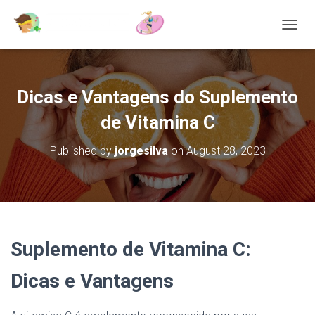
T
O
G
G
L
Dicas e Vantagens do Suplemento
E
N
de Vitamina C
A
V
Published by
jorgesilva
on
August 28, 2023
I
G
A
T
I
O
N
Suplemento de Vitamina C:
Dicas e Vantagens