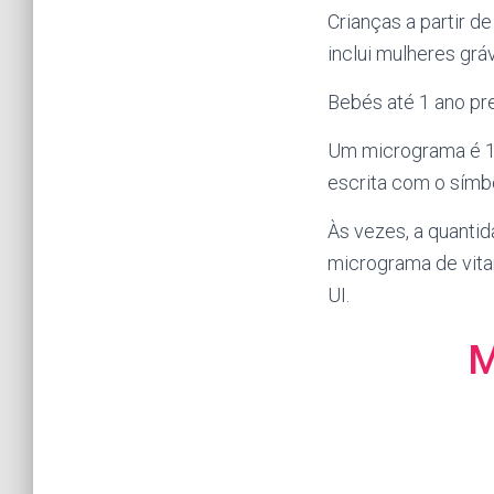
Crianças a partir d
inclui mulheres grá
Bebés até 1 ano pr
Um micrograma é 1.
escrita com o símbo
Às vezes, a quantid
micrograma de vita
UI.
M