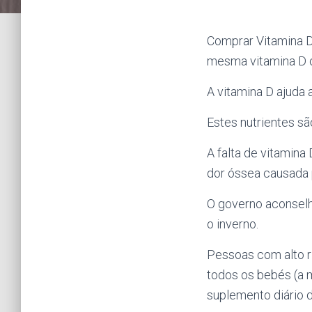
Comprar Vitamina D 
mesma vitamina D o
A vitamina D ajuda 
Estes nutrientes s
A falta de vitamina
dor óssea causada 
O governo aconselh
o inverno.
Pessoas com alto ri
todos os bebés (a 
suplemento diário d