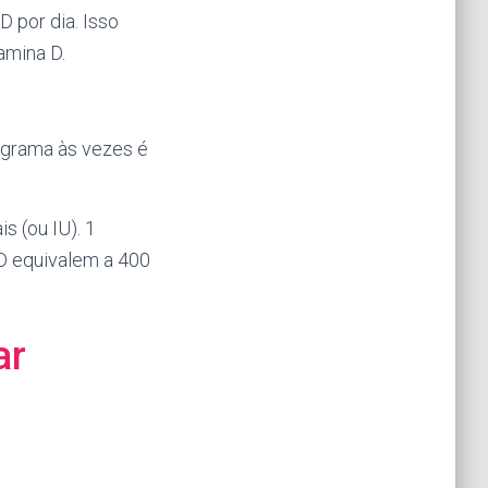
D por dia. Isso
amina D.
ograma às vezes é
s (ou IU). 1
 D equivalem a 400
ar