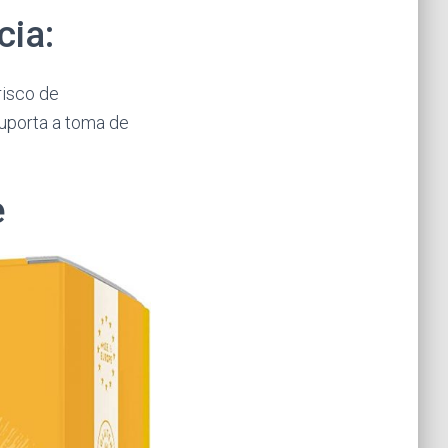
cia:
risco de
uporta a toma de
e