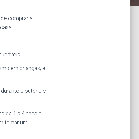
pode comprar a
casa.
audáveis.
ismo em crianças, e
 durante o outono e
as de 1 a 4 anos e
em tomar um