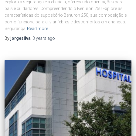
explora a segurança e a eficácia, oferecendo orientações para
pais e cuidadores. Compreendendo o Benuron 250:Explore as
características do supositório Benuron 250, sua composição e
como funciona para aliviar febres e desconfortos em crianças.
Segurança
Read more…
By
jorgesilva
,
3 years
ago