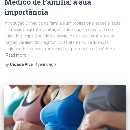
Médico de Família: a sua
importância
Introdução O médico de família é um profissional especializado
em medicina geral e familiar, cuja abordagem é centrada no
cuidado integral à saúde do indivíduo e da sua família. A sua
função vai além do diagnóstico e tratamento de doenças,
englobando também a prevenção, a promoção da saúde e o
Read more…
By
Cidade Viva
,
3 years
ago