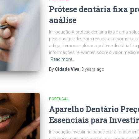
Prótese dentária fixa p
análise
Introdução A prótese dentária fixa é uma sol
pessoas que desejam recuperar o sorriso e a
artigo, iremos explorar a prótese dentária fixa
informações relevantes sobre o valor médio 
Read more…
By
Cidade Viva
,
3 years
ago
PORTUGAL
Aparelho Dentário Preç
Essenciais para Investir
Introdução Investir na saúde oral é fundament
soluções mais procuradas para corrigir prob