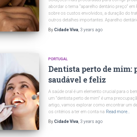
abordar o tema “aparelho dentário preço” em
sobre os custos envolvidos, a duração do tra
outros detalhes importantes. Aparelho dentár
By
Cidade Viva
,
3 years
ago
PORTUGAL
Dentista perto de mim: 
saudável e feliz
A saúde oral é um elemento crucial para o bem-
um “dentista perto de mim” é uma preocupa
artigo, vamos explorar como encontrar um den
os critérios a ter em conta na
Read more…
By
Cidade Viva
,
3 years
ago