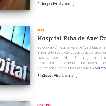
By
jorgesilva
,
3 years
ago
BEBÉ
Hospital Riba de Ave: C
Introdução O Hospital Riba de Ave, situado na
importante instituição de saúde que oferece 
especialidades médicas. Este artigo tem com
detalhadas sobre o hospital, incluindo as sua
de urgências, entre outros aspectos
Read mo
By
Cidade Viva
,
3 years
ago
PORTUGAL