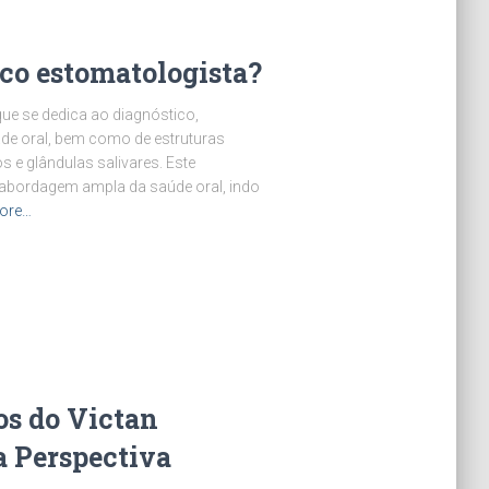
co estomatologista?
ue se dedica ao diagnóstico,
de oral, bem como de estruturas
s e glândulas salivares. Este
a abordagem ampla da saúde oral, indo
ore…
os do Victan
 Perspectiva