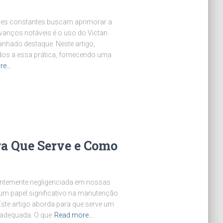
ções constantes buscam aprimorar a
vanços notáveis é o uso do Victan
nhado destaque. Neste artigo,
dos a essa prática, fornecendo uma
re…
ra Que Serve e Como
entemente negligenciada em nossas
um papel significativo na manutenção
Este artigo aborda para que serve um
a adequada. O que
Read more…