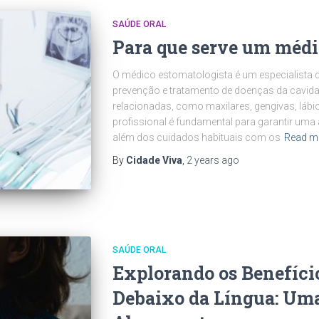
SAÚDE ORAL
Para que serve um médi
O médico estomatologista é um especialista q
prevenção e tratamento de doenças da cavida
relacionadas, como maxilares, gengivas, lábio
profissional é fundamental para garantir um
além dos cuidados habituais com os
Read m
By
Cidade Viva
,
2 years
ago
SAÚDE ORAL
Explorando os Benefíci
Debaixo da Língua: Uma