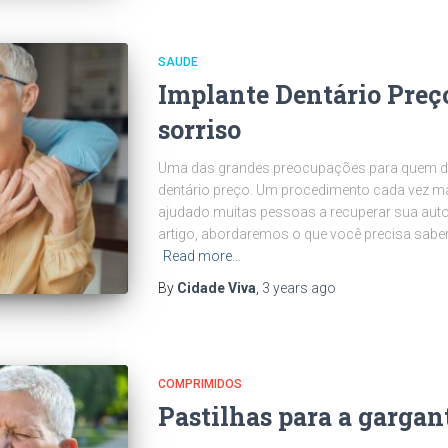
SAUDE
Implante Dentário Preço
sorriso
Uma das grandes preocupações para quem dese
dentário preço. Um procedimento cada vez ma
ajudado muitas pessoas a recuperar sua autoe
artigo, abordaremos o que você precisa saber
Read more…
By
Cidade Viva
,
3 years
ago
COMPRIMIDOS
Pastilhas para a gargant