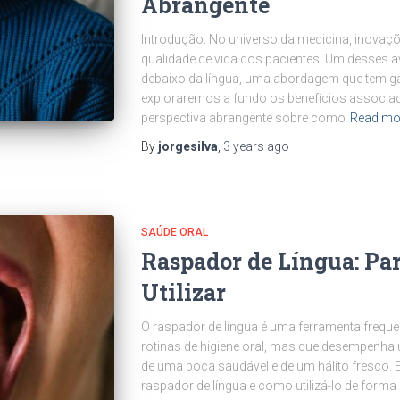
Abrangente
Introdução: No universo da medicina, inova
qualidade de vida dos pacientes. Um desses a
debaixo da língua, uma abordagem que tem ga
exploraremos a fundo os benefícios associa
perspectiva abrangente sobre como
Read mo
By
jorgesilva
,
3 years
ago
SAÚDE ORAL
Raspador de Língua: Pa
Utilizar
O raspador de língua é uma ferramenta frequ
rotinas de higiene oral, mas que desempenha 
de uma boca saudável e de um hálito fresco. 
raspador de língua e como utilizá-lo de form