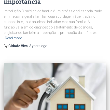
importância
Introdução O médico de família é um profissional especializado
em medicina geral e familiar, cuja abordagem é centrada no
cuidado integral à saúde do indivíduo e da sua família. A sua
função vai além do diagnóstico e tratamento de doenças,
englobando também a prevenção, a promoção da saúde e o
Read more…
By
Cidade Viva
,
3 years
ago