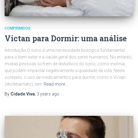
COMPRIMIDOS
Victan para Dormir: uma análise
Introdução O sono é uma necessidade biológica fundamental
para o bem-estar e a saúde geral dos seres humanos. No entanto,
muitas pessoas sofrem de distúrbios do sono, como insônia,
que podem impactar negativamente a qualidade de vida. Neste
contexto, o uso de medicamentos para dormir, como o Victan
(etofenamato), tem
Read more…
By
Cidade Viva
,
3 years
ago