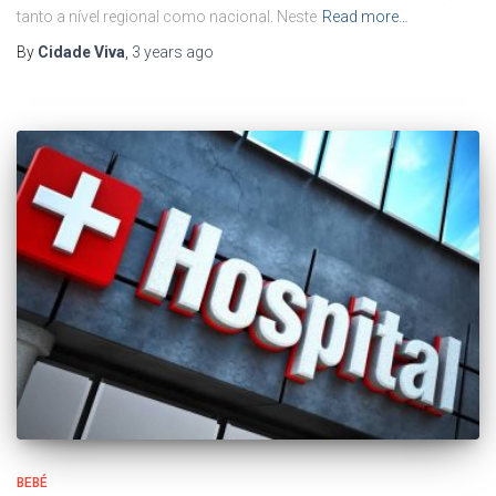
tanto a nível regional como nacional. Neste
Read more…
By
Cidade Viva
,
3 years
ago
BEBÉ