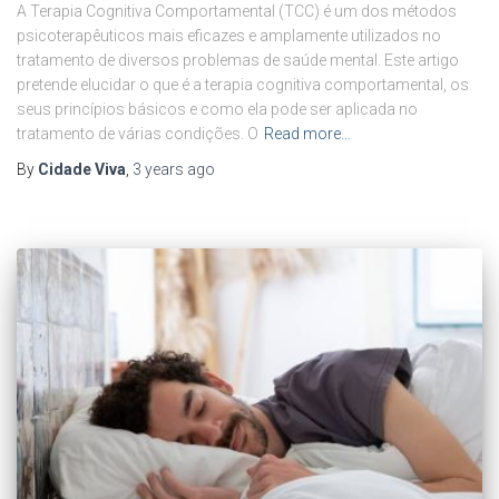
A Terapia Cognitiva Comportamental (TCC) é um dos métodos
psicoterapêuticos mais eficazes e amplamente utilizados no
tratamento de diversos problemas de saúde mental. Este artigo
pretende elucidar o que é a terapia cognitiva comportamental, os
seus princípios básicos e como ela pode ser aplicada no
tratamento de várias condições. O
Read more…
By
Cidade Viva
,
3 years
ago