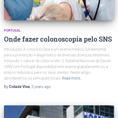
PORTUGAL
Onde fazer colonoscopia pelo SNS
Introdução A colonoscopia é um exame médico fundamental
para a prevenção e diagnóstico de diversas doenças intestinais,
incluindo o câncer de cólon e reto. O Sistema Nacional de Saúde
(SNS) em Portugal disponibiliza este exame gratuitamente ou a
preços reduzidos para os seus utentes. Neste artigo,
abordaremos os principais locais
Read more…
By
Cidade Viva
,
3 years
ago