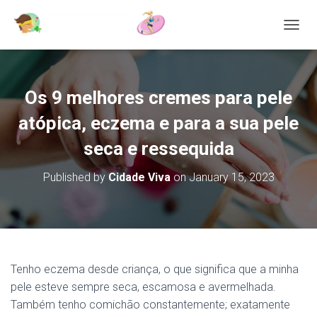
T
O
G
G
L
Os 9 melhores cremes para pele
E
N
atópica, eczema e para a sua pele
A
V
seca e ressequida
I
G
Published by
Cidade Viva
on
January 15, 2023
A
T
I
O
N
Tenho eczema desde criança, o que significa que a minha
pele esteve sempre seca, escamosa e avermelhada.
Também tenho comichão constantemente; exatamente