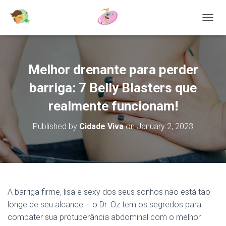
T
O
G
G
L
Melhor drenante para perder
E
N
barriga: 7 Belly Blasters que
A
V
realmente funcionam!
I
G
Published by
Cidade Viva
on
January 2, 2023
A
T
I
O
N
A barriga firme, lisa e sexy dos seus sonhos não está tão
longe de seu alcance – o Dr. Oz tem os segredos para
combater sua protuberância abdominal com o melhor