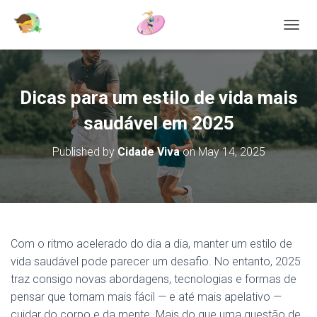
T
O
G
G
L
Dicas para um estilo de vida mais
E
N
saudável em 2025
A
V
Published by
Cidade Viva
on
May 14, 2025
I
G
A
T
I
O
N
Com o ritmo acelerado do dia a dia, manter um estilo de
vida saudável pode parecer um desafio. No entanto, 2025
traz consigo novas abordagens, tecnologias e formas de
pensar que tornam mais fácil — e até mais apelativo —
cuidar do corpo e da mente. Mais do que uma questão de