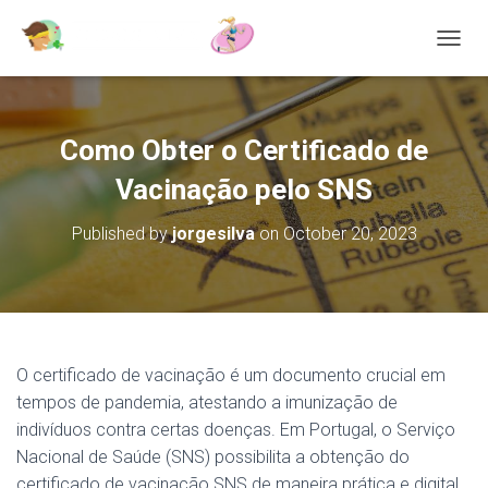
T
O
G
G
L
Como Obter o Certificado de
E
N
Vacinação pelo SNS
A
V
Published by
jorgesilva
on
October 20, 2023
I
G
A
T
I
O
N
O certificado de vacinação é um documento crucial em
tempos de pandemia, atestando a imunização de
indivíduos contra certas doenças. Em Portugal, o Serviço
Nacional de Saúde (SNS) possibilita a obtenção do
certificado de vacinação SNS de maneira prática e digital.