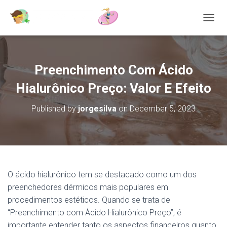
T
O
G
G
L
Preenchimento Com Ácido
E
N
Hialurônico Preço: Valor E Efeito
A
V
Published by
jorgesilva
on
December 5, 2023
I
G
A
T
I
O
N
O ácido hialurônico tem se destacado como um dos
preenchedores dérmicos mais populares em
procedimentos estéticos. Quando se trata de
“Preenchimento com Ácido Hialurônico Preço”, é
importante entender tanto os aspectos financeiros quanto