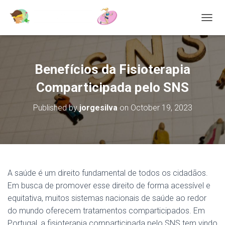
T
O
G
G
L
Benefícios da Fisioterapia
E
N
Comparticipada pelo SNS
A
V
Published by
jorgesilva
on
October 19, 2023
I
G
A
T
I
O
N
A saúde é um direito fundamental de todos os cidadãos.
Em busca de promover esse direito de forma acessível e
equitativa, muitos sistemas nacionais de saúde ao redor
do mundo oferecem tratamentos comparticipados. Em
Portugal, a fisioterapia comparticipada pelo SNS tem vindo