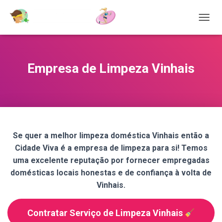
T
O
G
G
L
Empresa de Limpeza Vinhais
E
N
A
V
I
G
A
Se quer a melhor limpeza doméstica Vinhais então a
T
Cidade Viva é a empresa de limpeza para si! Temos
I
O
uma excelente reputação por fornecer empregadas
N
domésticas locais honestas e de confiança à volta de
Vinhais.
Contratar Serviço de Limpeza Vinhais