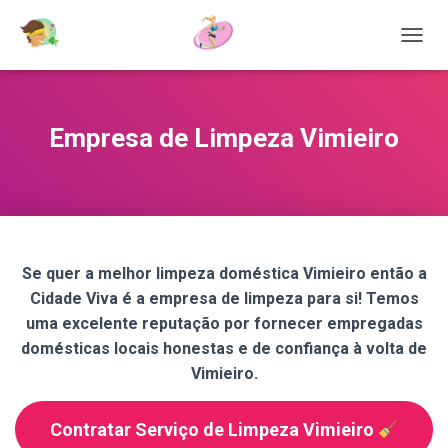
T
O
G
G
L
Empresa de Limpeza Vimieiro
E
N
A
V
I
G
A
Se quer a melhor limpeza doméstica Vimieiro então a
T
Cidade Viva é a empresa de limpeza para si! Temos
I
O
uma excelente reputação por fornecer empregadas
N
domésticas locais honestas e de confiança à volta de
Vimieiro.
Contratar Serviço de Limpeza Vimieiro