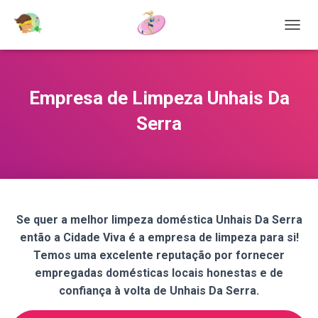
T
O
G
G
L
Empresa de Limpeza Unhais Da
E
N
Serra
A
V
I
G
A
T
I
Se quer a melhor limpeza doméstica Unhais Da Serra
O
então a Cidade Viva é a empresa de limpeza para si!
N
Temos uma excelente reputação por fornecer
empregadas domésticas locais honestas e de
confiança à volta de Unhais Da Serra.