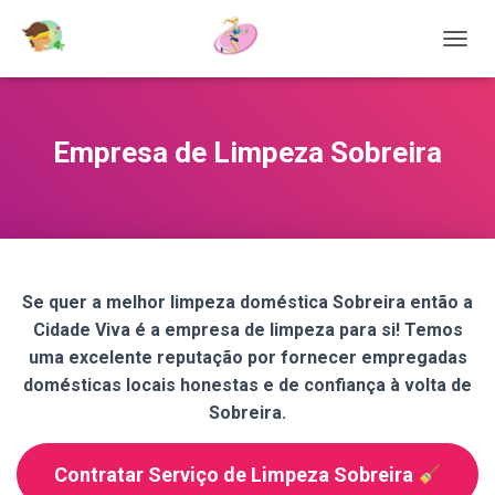
T
O
G
G
L
Empresa de Limpeza Sobreira
E
N
A
V
I
G
A
Se quer a melhor limpeza doméstica Sobreira então a
T
Cidade Viva é a empresa de limpeza para si! Temos
I
O
uma excelente reputação por fornecer empregadas
N
domésticas locais honestas e de confiança à volta de
Sobreira.
Contratar Serviço de Limpeza Sobreira