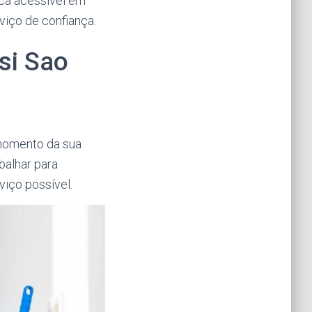
ca acessível em
viço de confiança.
si Sao
 momento da sua
abalhar para
iço possível.