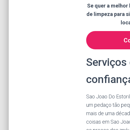
Se quer a melhor 
de limpeza para 
loc
Co
Serviços 
confianç
Sao Joao Do Estori
um pedaço tão peq
mais de uma década
coisas em Sao Joao