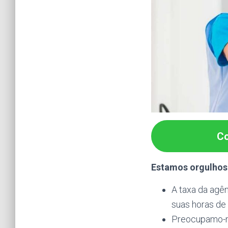
Co
Estamos orgulhoso
A taxa da agê
suas horas de
Preocupamo-no