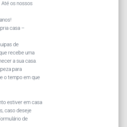
. Até os nossos
anos!
pria casa –
uipas de
 que recebe uma
ecer a sua casa.
mpeza para
nte o tempo em que
nto estiver em casa
s, caso deseje
formulário de