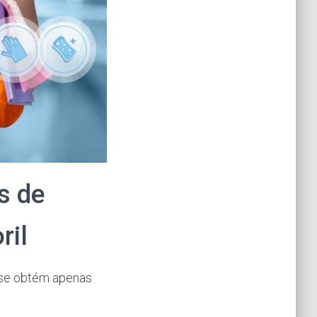
s de
ril
 se obtém apenas