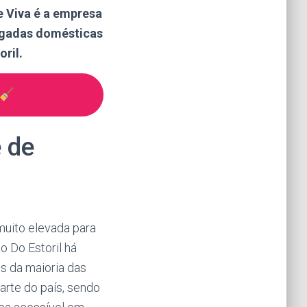
e Viva é a empresa
egadas domésticas
ril.
e de
muito elevada para
o Do Estoril há
s da maioria das
arte do país, sendo