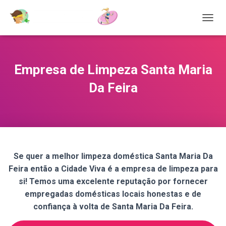
T
O
G
G
L
Empresa de Limpeza Santa Maria
E
N
Da Feira
A
V
I
G
A
T
I
Se quer a melhor limpeza doméstica Santa Maria Da
O
Feira então a Cidade Viva é a empresa de limpeza para
N
si! Temos uma excelente reputação por fornecer
empregadas domésticas locais honestas e de
confiança à volta de Santa Maria Da Feira.