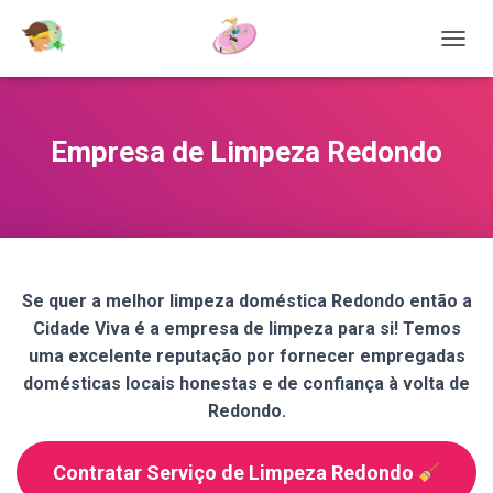
T
O
G
G
L
Empresa de Limpeza Redondo
E
N
A
V
I
G
A
Se quer a melhor limpeza doméstica Redondo então a
T
Cidade Viva é a empresa de limpeza para si! Temos
I
O
uma excelente reputação por fornecer empregadas
N
domésticas locais honestas e de confiança à volta de
Redondo.
Contratar Serviço de Limpeza Redondo