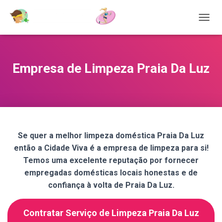
T
O
G
G
L
Empresa de Limpeza Praia Da Luz
E
N
A
V
I
G
A
Se quer a melhor limpeza doméstica Praia Da Luz
T
então a Cidade Viva é a empresa de limpeza para si!
I
O
Temos uma excelente reputação por fornecer
N
empregadas domésticas locais honestas e de
confiança à volta de Praia Da Luz.
Contratar Serviço de Limpeza Praia Da Luz