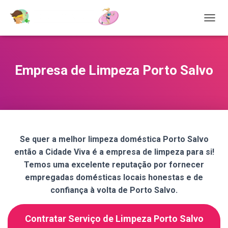
T
O
G
G
L
Empresa de Limpeza Porto Salvo
E
N
A
V
I
G
A
Se quer a melhor limpeza doméstica Porto Salvo
T
então a Cidade Viva é a empresa de limpeza para si!
I
O
Temos uma excelente reputação por fornecer
N
empregadas domésticas locais honestas e de
confiança à volta de Porto Salvo.
Contratar Serviço de Limpeza Porto Salvo