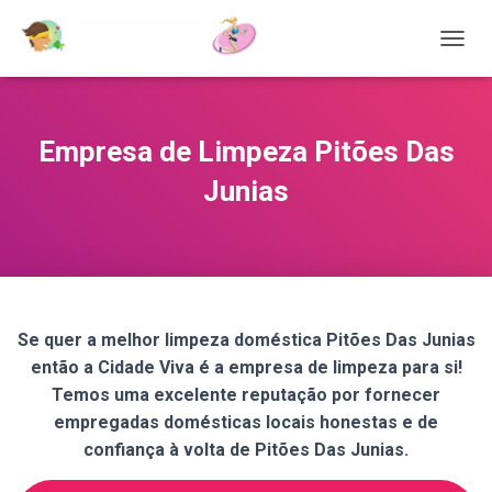
T
O
G
G
L
Empresa de Limpeza Pitões Das
E
N
Junias
A
V
I
G
A
T
I
Se quer a melhor limpeza doméstica Pitões Das Junias
O
então a Cidade Viva é a empresa de limpeza para si!
N
Temos uma excelente reputação por fornecer
empregadas domésticas locais honestas e de
confiança à volta de Pitões Das Junias.