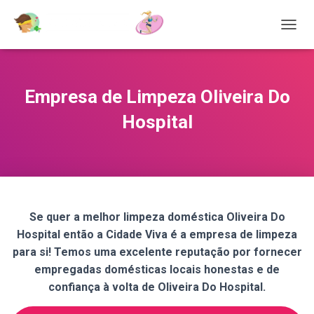
T
O
G
G
L
Empresa de Limpeza Oliveira Do
E
N
Hospital
A
V
I
G
A
T
I
Se quer a melhor limpeza doméstica Oliveira Do
O
Hospital então a Cidade Viva é a empresa de limpeza
N
para si! Temos uma excelente reputação por fornecer
empregadas domésticas locais honestas e de
confiança à volta de Oliveira Do Hospital.