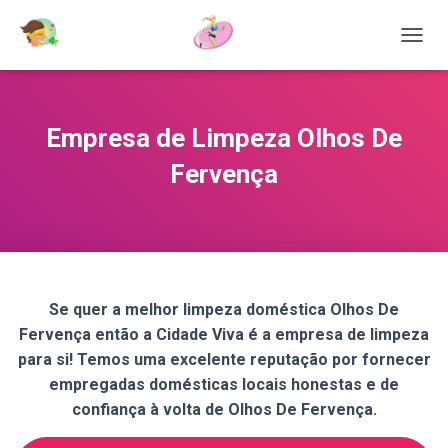
T
O
G
G
L
Empresa de Limpeza Olhos De
E
N
Fervença
A
V
I
G
A
T
I
Se quer a melhor limpeza doméstica Olhos De
O
Fervença então a Cidade Viva é a empresa de limpeza
N
para si! Temos uma excelente reputação por fornecer
empregadas domésticas locais honestas e de
confiança à volta de Olhos De Fervença.