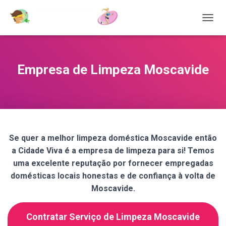
T
O
G
G
L
Empresa de Limpeza Moscavide
E
N
A
V
I
G
A
Se quer a melhor limpeza doméstica Moscavide então
T
a Cidade Viva é a empresa de limpeza para si! Temos
I
O
uma excelente reputação por fornecer empregadas
N
domésticas locais honestas e de confiança à volta de
Moscavide.
Contratar Serviço de Limpeza Moscavide