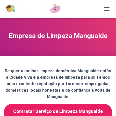
T
O
G
G
L
Empresa de Limpeza Mangualde
E
N
A
V
I
G
A
Se quer a melhor limpeza doméstica Mangualde então
T
a Cidade Viva é a empresa de limpeza para si! Temos
I
O
uma excelente reputação por fornecer empregadas
N
domésticas locais honestas e de confiança à volta de
Mangualde.
Contratar Serviço de Limpeza Mangualde