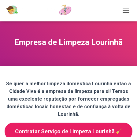
T
O
G
G
L
Empresa de Limpeza Lourinhã
E
N
A
V
I
G
A
Se quer a melhor limpeza doméstica Lourinhã então a
T
Cidade Viva é a empresa de limpeza para si! Temos
I
O
uma excelente reputação por fornecer empregadas
N
domésticas locais honestas e de confiança à volta de
Lourinhã.
Contratar Serviço de Limpeza Lourinhã