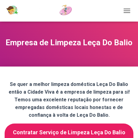
T
O
G
G
L
Empresa de Limpeza Leça Do Balio
E
N
A
V
I
G
A
Se quer a melhor limpeza doméstica Leça Do Balio
T
então a Cidade Viva é a empresa de limpeza para si!
I
O
Temos uma excelente reputação por fornecer
N
empregadas domésticas locais honestas e de
confiança à volta de Leça Do Balio.
Contratar Serviço de Limpeza Leça Do Balio