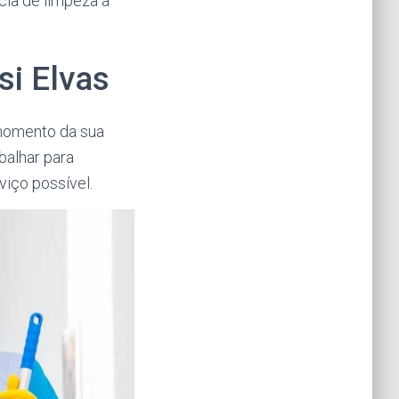
ia de limpeza a
si Elvas
 momento da sua
abalhar para
iço possível.