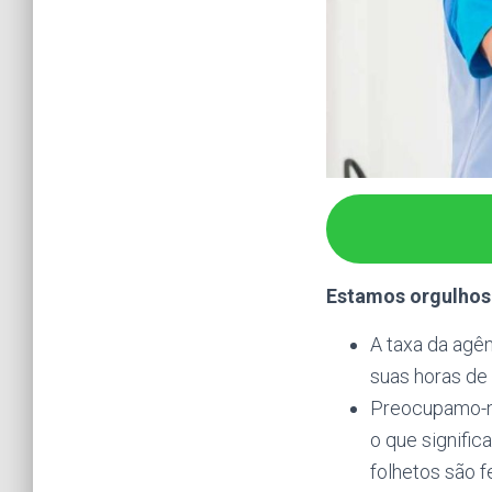
Estamos orgulhoso
A taxa da agê
suas horas de
Preocupamo-no
o que signifi
folhetos são f