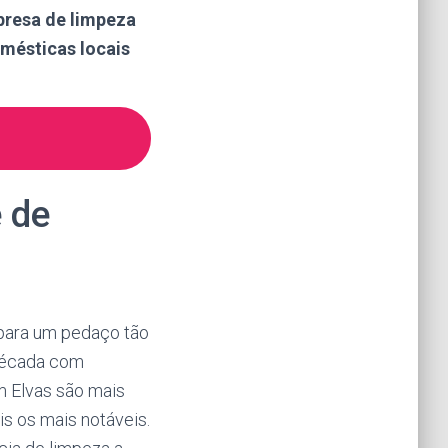
presa de limpeza
mésticas locais
e de
para um pedaço tão
 década com
em Elvas são mais
s os mais notáveis.