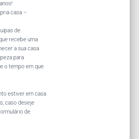
anos!
pria casa –
uipas de
 que recebe uma
ecer a sua casa.
mpeza para
nte o tempo em que
nto estiver em casa
s, caso deseje
formulário de