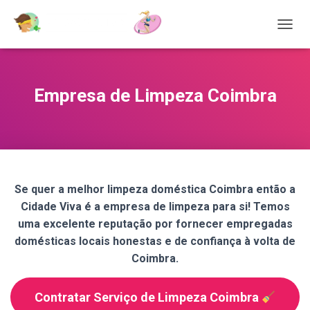
T
O
G
G
L
Empresa de Limpeza Coimbra
E
N
A
V
I
G
A
Se quer a melhor limpeza doméstica Coimbra então a
T
Cidade Viva é a empresa de limpeza para si! Temos
I
O
uma excelente reputação por fornecer empregadas
N
domésticas locais honestas e de confiança à volta de
Coimbra.
Contratar Serviço de Limpeza Coimbra