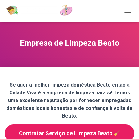
T
O
G
G
L
Empresa de Limpeza Beato
E
N
A
V
I
G
A
Se quer a melhor limpeza doméstica Beato então a
T
Cidade Viva é a empresa de limpeza para si! Temos
I
O
uma excelente reputação por fornecer empregadas
N
domésticas locais honestas e de confiança à volta de
Beato.
Contratar Serviço de Limpeza Beato