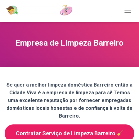
T
O
G
G
L
Empresa de Limpeza Barreiro
E
N
A
V
I
G
A
Se quer a melhor limpeza doméstica Barreiro então a
T
Cidade Viva é a empresa de limpeza para si! Temos
I
O
uma excelente reputação por fornecer empregadas
N
domésticas locais honestas e de confiança à volta de
Barreiro.
Contratar Serviço de Limpeza Barreiro