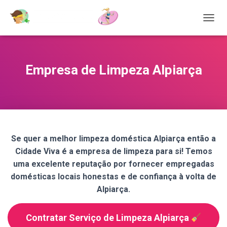
T
O
G
G
L
Empresa de Limpeza Alpiarça
E
N
A
V
I
G
A
Se quer a melhor limpeza doméstica Alpiarça então a
T
Cidade Viva é a empresa de limpeza para si! Temos
I
O
uma excelente reputação por fornecer empregadas
N
domésticas locais honestas e de confiança à volta de
Alpiarça.
Contratar Serviço de Limpeza Alpiarça