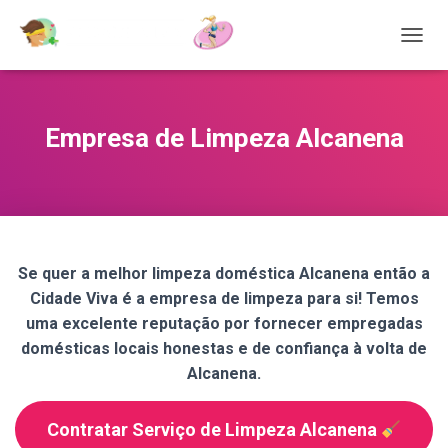
T
O
G
G
L
Empresa de Limpeza Alcanena
E
N
A
V
I
G
A
Se quer a melhor limpeza doméstica Alcanena então a
T
Cidade Viva é a empresa de limpeza para si! Temos
I
O
uma excelente reputação por fornecer empregadas
N
domésticas locais honestas e de confiança à volta de
Alcanena.
Contratar Serviço de Limpeza Alcanena