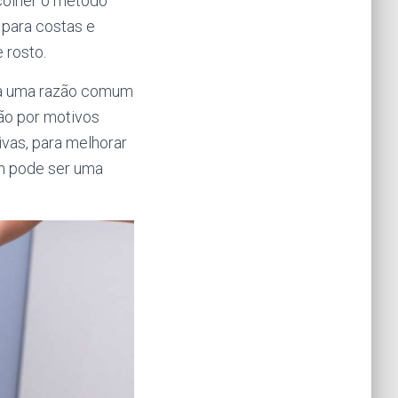
scolher o método
 para costas e
 rosto.
ja uma razão comum
ção por motivos
ivas, para melhorar
ém pode ser uma