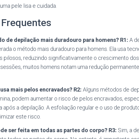
uma pele lisa e cuidada.
 Frequentes
odo de depilação mais duradouro para homens?
R1:
A de
rada o método mais duradouro para homens. Ela usa tecno
los pilosos, reduzindo significativamente o crescimento do
s sessões, muitos homens notam uma redução permanente
ausa mais pelos encravados?
R2:
Alguns métodos de dep
mina, podem aumentar o risco de pelos encravados, espec
a após a depilação. A esfoliação regular e o uso de produ
mizar este risco.
ode ser feita em todas as partes do corpo?
R3:
Sim, a d