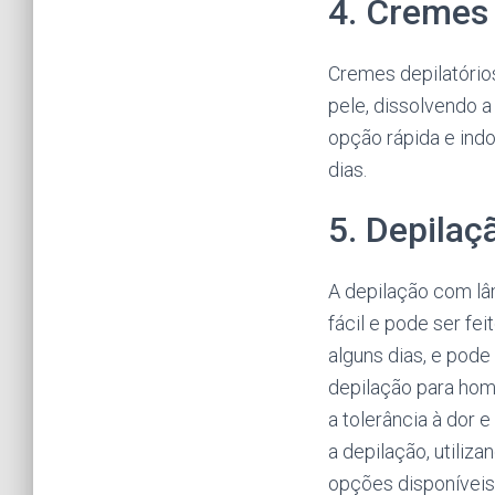
4. Cremes 
Cremes depilatório
pele, dissolvendo a
opção rápida e ind
dias.
5. Depila
A depilação com lâ
fácil e pode ser f
alguns dias, e pode
depilação para home
a tolerância à dor
a depilação, utiliz
opções disponíveis