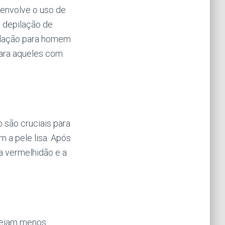
envolve o uso de
a depilação de
ilação para homem
para aqueles com
 são cruciais para
m a pele lisa. Após
 a vermelhidão e a
 sejam menos