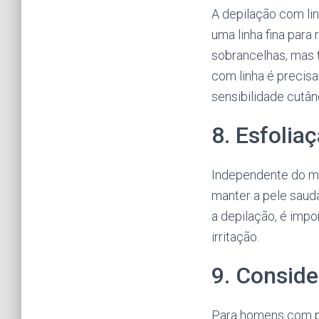
A depilação com li
uma linha fina para
sobrancelhas, mas 
com linha é precis
sensibilidade cutân
8. Esfolia
Independente do mé
manter a pele saudá
a depilação, é impo
irritação.
9. Conside
Para homens com pe