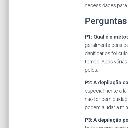
necessidades para 
Perguntas
P1: Qual é o mét
geralmente conside
danificar os folícu
tempo. Após vária
pelos.
P2: A depilação c
especialmente a lâ
não for bem cuidad
podem ajudar a mini
P3: A depilação p