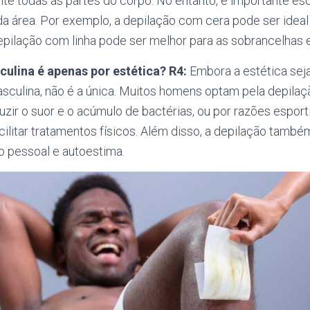
nte todas as partes do corpo. No entanto, é importante e
a área. Por exemplo, a depilação com cera pode ser ideal
epilação com linha pode ser melhor para as sobrancelhas e
culina é apenas por estética?
R4:
Embora a estética se
asculina, não é a única. Muitos homens optam pela depila
duzir o suor e o acúmulo de bactérias, ou por razões esport
ilitar tratamentos físicos. Além disso, a depilação tamb
o pessoal e autoestima.