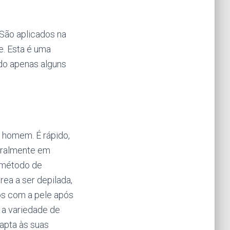
São aplicados na
e. Esta é uma
ndo apenas alguns
 homem. É rápido,
geralmente em
o método de
rea a ser depilada,
os com a pele após
m a variedade de
apta às suas