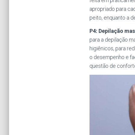
feita em praticame
apropriado para cad
peito, enquanto a d
P4: Depilação mas
para a depilação m
higiênicos, para re
o desempenho e fac
questão de confort