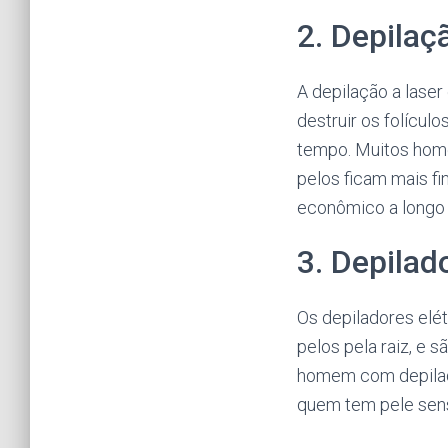
2. Depilaç
A depilação a laser
destruir os folícul
tempo. Muitos home
pelos ficam mais fi
econômico a longo 
3. Depilad
Os depiladores elét
pelos pela raiz, e 
homem com depilado
quem tem pele sens