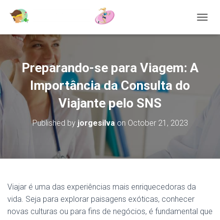
T
O
G
G
L
Preparando-se para Viagem: A
E
N
Importância da Consulta do
A
V
Viajante pelo SNS
I
G
Published by
jorgesilva
on
October 21, 2023
A
T
I
O
N
Viajar é uma das experiências mais enriquecedoras da
vida. Seja para explorar paisagens exóticas, conhecer
novas culturas ou para fins de negócios, é fundamental que